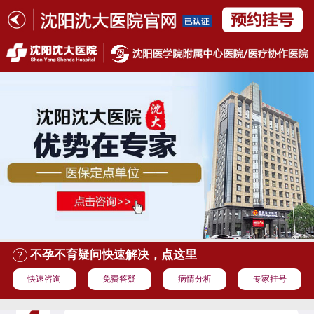
不孕不育疑问快速解决，点这里
快速咨询
免费答疑
病情分析
专家挂号