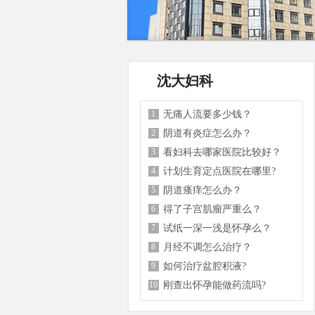
沈大妇科
1
无痛人流要多少钱？
2
阴道有炎症怎么办？
3
看妇科去哪家医院比较好？
4
计划生育定点医院在哪里?
5
阴道瘙痒怎么办？
6
得了子宫肌瘤严重么？
7
试纸一深一浅是怀孕么？
8
月经不调怎么治疗？
9
如何治疗盆腔积液?
10
刚查出怀孕能做药流吗?